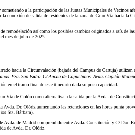
 sometiendo a la participación de las Juntas Municipales de Vecinos af
itar la conexión de salida de residentes de la zona de Gran Vía hacia la 
a de remodelación así como los posibles cambios originados a raíz de la
del mes de julio de 2025.
rrado hacia la Circunvalación (bajada del Campus de Cartuja) utilizan en
nas  Pza. San Isidro  C/ Ancha de Capuchinos  Avda. Capitán Moreno  
n en el tramo final de este itinerario dada su poca capacidad.
e Gran Vía de Colón como alternativa a la salida por la Avda. de Constituc
la Avda. Dr. Olóriz aumentando las retenciones en las horas punta provo
ios-Sta. Bárbara).
mo de Avda. de Madrid comprendido entre Avda. Constitución y C/ Don Em
lida de Avda. Dr. Olóriz.