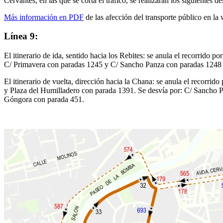
Cervantes, en las que se corta el tráfico, se realizarán los siguientes 
Más información en PDF
de las afección del transporte público en la
Línea 9:
El itinerario de ida, sentido hacia los Rebites: se anula el recorrido
C/ Primavera con paradas 1245 y C/ Sancho Panza con paradas 1248
El itinerario de vuelta, dirección hacia la Chana: se anula el recor
y Plaza del Humilladero con parada 1391. Se desvía por: C/ Sancho 
Góngora con parada 451.