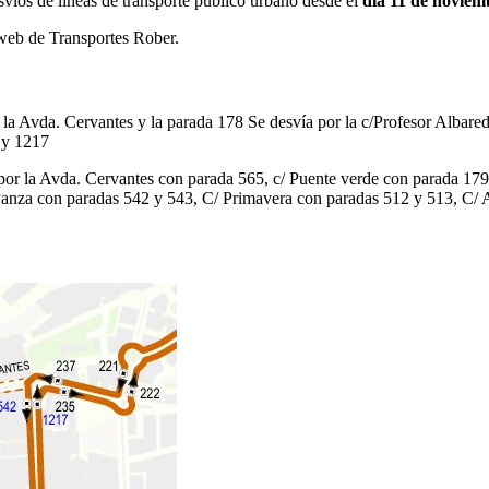
desvíos de líneas de transporte público urbano desde el
día 11 de noviem
 web de Transportes Rober.
 por la Avda. Cervantes y la parada 178 Se desvía por la c/Profesor Alb
 y 1217
rido por la Avda. Cervantes con parada 565, c/ Puente verde con parada 
Panza con paradas 542 y 543, C/ Primavera con paradas 512 y 513, C/