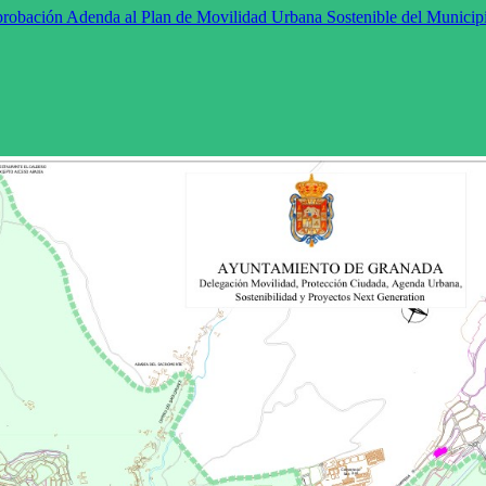
robación Adenda al Plan de Movilidad Urbana Sostenible del Municipi