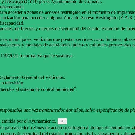
ga y Descarga (CYD) por el Ayuntamiento de Granada.
discrecional.
 para acceder a zonas de accesos restringido en el momento de implanta
utorización para acceder a alguna Zona de Acceso Restringido (Z.A.R.)
discapacidad.
nciales, de fuerzas y cuerpos de seguridad del estado, extinción de inc
icos municipales: vehículos que prestan servicios como limpieza, abast
nstalaciones y montajes de actividades lúdicas y culturales promovidas
 159/2021 o normativa que le sustituya.
Reglamento General del Vehículos.
o televisión.
*
heridos al sistema de control municipal
.
esponsable una vez transcurridos dos años, salvo especificación de pla
a emitida por el Ayuntamiento.
+
ón para acceder a zonas de acceso restringido al tiempo de entrada en 
 y cuerpos de seguridad del estado, protección civil y salvamento y demá