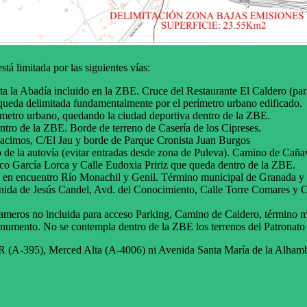
stá limitada por las siguientes vías:
a la Abadía incluido en la ZBE. Cruce del Restaurante El Caldero (par
queda delimitada fundamentalmente por el perímetro urbano edificado.
ímetro urbano, quedando la ciudad deportiva dentro de la ZBE.
ntro de la ZBE. Borde de terreno de Casería de los Cipreses.
Racimos, C/El Jau y borde de Parque Cronista Juan Burgos
io de la autovía (evitar entradas desde zona de Puleva). Camino de Cañ
co García Lorca y Calle Eudoxia Pririz que queda dentro de la ZBE.
ce en encuentro Río Monachil y Genil. Término municipal de Granada y
ida de Jesús Candel, Avd. del Conocimiento, Calle Torre Comares y Call
Cameros no incluida para acceso Parking, Camino de Caidero, término 
numento. No se contempla dentro de la ZBE los terrenos del Patronato 
R (A-395), Merced Alta (A-4006) ni Avenida Santa María de la Alhamb