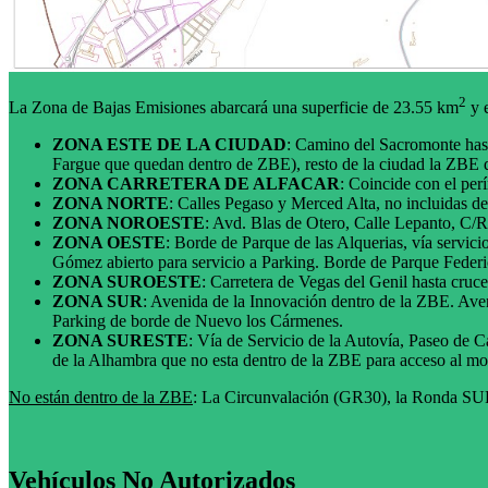
2
La Zona de Bajas Emisiones abarcará una superficie de 23.55 km
y e
ZONA ESTE DE LA CIUDAD
: Camino del Sacromonte hast
Fargue que quedan dentro de ZBE), resto de la ciudad la ZBE 
ZONA CARRETERA DE ALFACAR
: Coincide con el per
ZONA NORTE
: Calles Pegaso y Merced Alta, no incluidas de
ZONA NOROESTE
: Avd. Blas de Otero, Calle Lepanto, C/
ZONA OESTE
: Borde de Parque de las Alquerias, vía servic
Gómez abierto para servicio a Parking. Borde de Parque Federi
ZONA SUROESTE
: Carretera de Vegas del Genil hasta cru
ZONA SUR
: Avenida de la Innovación dentro de la ZBE. Aven
Parking de borde de Nuevo los Cármenes.
ZONA SURESTE
: Vía de Servicio de la Autovía, Paseo de 
de la Alhambra que no esta dentro de la ZBE para acceso al mo
No están dentro de la ZBE
: La Circunvalación (GR30), la Ronda SU
Vehículos No Autorizados