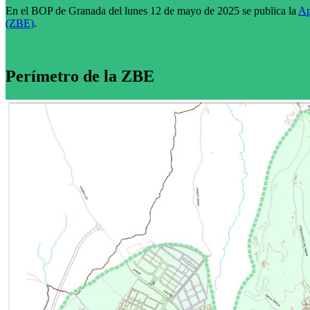
En el BOP de Granada del lunes 12 de mayo de 2025 se publica la
Ap
(ZBE)
.
Perímetro de la ZBE