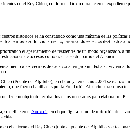
identes en el Rey Chico, conforme al texto obrante en el expediente pa
os centros históricos se ha constituido como una máxima de las políticas
r los barrios y su funcionamiento, priorizando espacios destinados a tr
 priorizando el aparcamiento de residentes de un modo organizado, a fin 
restricciones de accesos como es el caso del barrio del Albaicin.
aparcamiento a los vecinos de cada zona, en proximidad a su vivienda, lo
rio.
hico (Puente del Algibillo), en el que ya en el año 2.004 se realizó 
ento, que fueron habilitadas por la Fundación Albaicin para su uso tem
poral y con objeto de recabar los datos necesarios para elaborar un Pla
, se define en el
Anexo 1
, en el que figura plano de ubicación de la z
apacidad.
 en el entorno del Rey Chico junto al puente del Algibillo y estacionar 