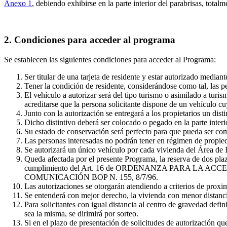
Anexo 1
, debiendo exhibirse en la parte interior del parabrisas, totalm
2. Condiciones para acceder al programa
Se establecen las siguientes condiciones para acceder al Programa:
Ser titular de una tarjeta de residente y estar autorizado medi
Tener la condición de residente, considerándose como tal, las p
El vehículo a autorizar será del tipo turismo o asimilado a turi
acreditarse que la persona solicitante dispone de un vehículo cu
Junto con la autorización se entregará a los propietarios un dist
Dicho distintivo deberá ser colocado o pegado en la parte interio
Su estado de conservación será perfecto para que pueda ser c
Las personas interesadas no podrán tener en régimen de propieda
Se autorizará un único vehículo por cada vivienda del Área de I
Queda afectada por el presente Programa, la reserva de dos plaz
cumplimiento del Art. 16 de ORDENANZA PARA LA
COMUNICACIÓN BOP N. 155, 8/7/96.
Las autorizaciones se otorgarán atendiendo a criterios de proxi
Se entenderá con mejor derecho, la vivienda con menor distancia
Para solicitantes con igual distancia al centro de gravedad defi
sea la misma, se dirimirá por sorteo.
Si en el plazo de presentación de solicitudes de autorización qu