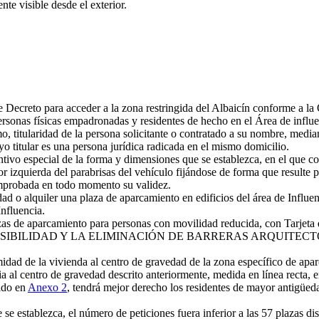
ente visible desde el exterior.
ante Decreto para acceder a la zona restringida del Albaicín conforme a
ersonas físicas empadronadas y residentes de hecho en el Área de influe
smo, titularidad de la persona solicitante o contratado a su nombre, medi
yo titular es una persona jurídica radicada en el mismo domicilio.
intivo especial de la forma y dimensiones que se establezca, en el que co
r izquierda del parabrisas del vehículo fijándose de forma que resulte p
omprobada en todo momento su validez.
d o alquiler una plaza de aparcamiento en edificios del área de Influen
nfluencia.
as de aparcamiento para personas con movilidad reducida, con Tarjeta d
 ACCESIBILIDAD Y LA ELIMINACIÓN DE BARRERAS ARQUIT
midad de la vivienda al centro de gravedad de la zona específico de apa
 al centro de gravedad descrito anteriormente, medida en línea recta, e
nido en
Anexo 2
, tendrá mejor derecho los residentes de mayor antigüe
e se establezca, el número de peticiones fuera inferior a las 57 plazas d