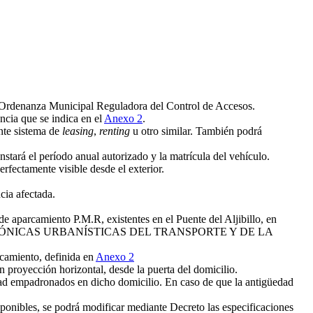
 la Ordenanza Municipal Reguladora del Control de Accesos.
ncia que se indica en el
Anexo 2
.
ante sistema de
leasing
,
renting
u otro similar. También podrá
nstará el período anual autorizado y la matrícula del vehículo.
erfectamente visible desde el exterior.
cia afectada.
e aparcamiento P.M.R, existentes en el Puente del Aljibillo, en
ECTÓNICAS URBANÍSTICAS DEL TRANSPORTE Y DE LA
rcamiento, definida en
Anexo 2
n proyección horizontal, desde la puerta del domicilio.
dad empadronados en dicho domicilio. En caso de que la antigüedad
isponibles, se podrá modificar mediante Decreto las especificaciones