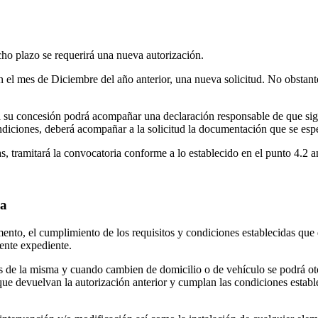
ho plazo se requerirá una nueva autorización.
 el mes de Diciembre del año anterior, una nueva solicitud. No obstante,
 su concesión podrá acompañar una declaración responsable de que sig
ndiciones, deberá acompañar a la solicitud la documentación que se espe
as, tramitará la convocatoria conforme a lo establecido en el punto 4.2 an
ma
o, el cumplimiento de los requisitos y condiciones establecidas que d
iente expediente.
s de la misma y cuando cambien de domicilio o de vehículo se podrá oto
e que devuelvan la autorización anterior y cumplan las condiciones establ