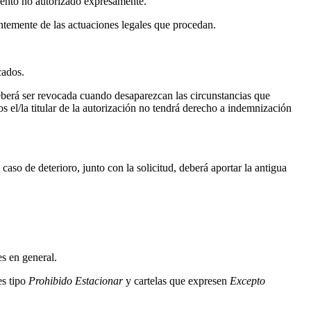
mento no autorizado expresamente.
entemente de las actuaciones legales que procedan.
cados.
deberá ser revocada cuando desaparezcan las circunstancias que
 el/la titular de la autorización no tendrá derecho a indemnización
aso de deterioro, junto con la solicitud, deberá aportar la antigua
s en general.
es tipo
Prohibido Estacionar
y cartelas que expresen
Excepto