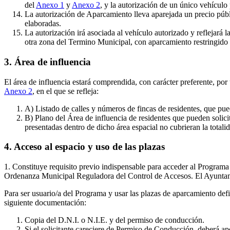
del
Anexo 1
y
Anexo 2
, y la autorización de un único vehículo 
La autorización de Aparcamiento lleva aparejada un precio públi
elaboradas.
La autorización irá asociada al vehículo autorizado y reflejará 
otra zona del Termino Municipal, con aparcamiento restringido 
3. Área de influencia
El área de influencia estará comprendida, con carácter preferente, por
Anexo 2
, en el que se refleja:
A) Listado de calles y números de fincas de residentes, que pued
B) Plano del Área de influencia de residentes que pueden solicit
presentadas dentro de dicho área espacial no cubrieran la total
4. Acceso al espacio y uso de las plazas
1. Constituye requisito previo indispensable para acceder al Programa 
Ordenanza Municipal Reguladora del Control de Accesos. El Ayuntamie
Para ser usuario/a del Programa y usar las plazas de aparcamiento def
siguiente documentación:
Copia del D.N.I. o N.I.E. y del permiso de conducción.
Si el solicitante careciere de Permiso de Conducción, deberá apo