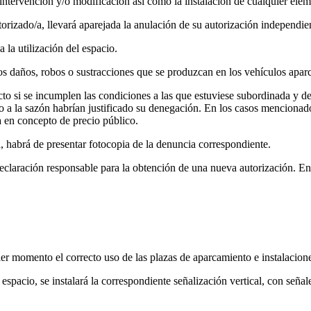
intervención y/o modificación así como la instalación de cualquier ele
torizado/a, llevará aparejada la anulación de su autorización independi
 la utilización del espacio.
s daños, robos o sustracciones que se produzcan en los vehículos apar
ecto si se incumplen las condiciones a las que estuviese subordinada y 
o a la sazón habrían justificado su denegación. En los casos mencionados
a en concepto de precio público.
d, habrá de presentar fotocopia de la denuncia correspondiente.
declaración responsable para la obtención de una nueva autorización. En c
r momento el correcto uso de las plazas de aparcamiento e instalacione
 espacio, se instalará la correspondiente señalización vertical, con señal