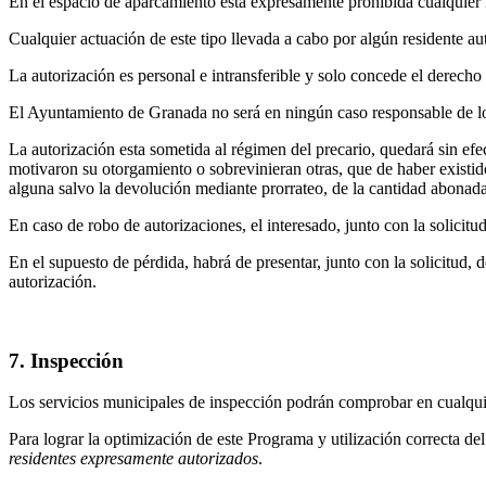
En el espacio de aparcamiento está expresamente prohibida cualquier 
Cualquier actuación de este tipo llevada a cabo por algún residente au
La autorización es personal e intransferible y solo concede el derecho a
El Ayuntamiento de Granada no será en ningún caso responsable de lo
La autorización esta sometida al régimen del precario, quedará sin ef
motivaron su otorgamiento o sobrevinieran otras, que de haber existid
alguna salvo la devolución mediante prorrateo, de la cantidad abonad
En caso de robo de autorizaciones, el interesado, junto con la solicitu
En el supuesto de pérdida, habrá de presentar, junto con la solicitud, 
autorización.
7. Inspección
Los servicios municipales de inspección podrán comprobar en cualquie
Para lograr la optimización de este Programa y utilización correcta del
residentes expresamente autorizados
.