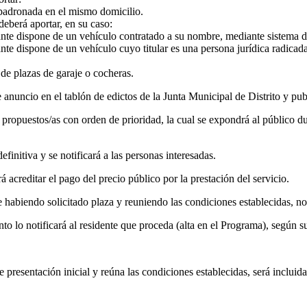
padronada en el mismo domicilio.
 deberá aportar, en su caso:
itante dispone de un vehículo contratado a su nombre, mediante sistema 
ante dispone de un vehículo cuyo titular es una persona jurídica radicad
 de plazas de garaje o cocheras.
 anuncio en el tablón de edictos de la Junta Municipal de Distrito y pub
s propuestos/as con orden de prioridad, la cual se expondrá al público du
efinitiva y se notificará a las personas interesadas.
á acreditar el pago del precio público por la prestación del servicio.
e habiendo solicitado plaza y reuniendo las condiciones establecidas, no
lo notificará al residente que proceda (alta en el Programa), según su 
 presentación inicial y reúna las condiciones establecidas, será incluid